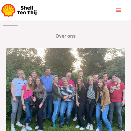
Ga
naar
de
inhoud
Over ons